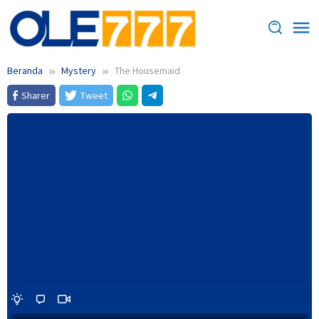
Loncat
ke
konten
Beranda
Mystery
The Housemaid
Sharer
Tweet