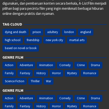
digunakan, dan pembaruan konten secara berkala, A-ListFilm menjadi
pilihan bagi para pecinta film yang ingin menikmati berbagai hiburan
online dengan praktis dan nyaman.
TAG CLOUD
dying and death
prison
adultery
london
england
high school
friendship
new york city
martial arts
based on novel or book
GENRE FILM
Action
Adventure
Animation
Comedy
Crime
Drama
Family
Fantasy
History
Horror
Mystery
Romance
Science Fiction
Thriller
War
GENRE FILM
Action
Adventure
Animation
Comedy
Crime
Drama
Family
Fantasy
History
Horror
Mystery
Romance