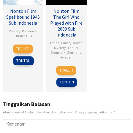
Nonton Film
Nonton Film
Spellbound 1945
The Girl Who
Sub Indonesia
Played with Fire
2009 Sub
Mystery
,
Romance
,
Indonesia
Thriller
,
USA
Action
,
Crime
,
Drama
,
8
Alfred
Mystery
,
Thriller
,
TRAILER
Nov
Hitchcock
Denmark
,
Germany
,
Sweden
1945
TONTON
18
Daniel
TRAILER
Sep
Alfredson
2009
TONTON
Tinggalkan Balasan
Alamat email Anda tidak akan dipublikasikan.
Ruas yang wajib ditandai
*