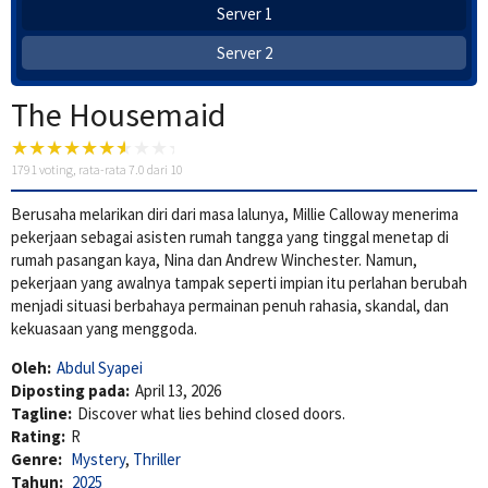
Server 1
Server 2
The Housemaid
1791
voting, rata-rata
7.0
dari 10
Berusaha melarikan diri dari masa lalunya, Millie Calloway menerima
pekerjaan sebagai asisten rumah tangga yang tinggal menetap di
rumah pasangan kaya, Nina dan Andrew Winchester. Namun,
pekerjaan yang awalnya tampak seperti impian itu perlahan berubah
menjadi situasi berbahaya permainan penuh rahasia, skandal, dan
kekuasaan yang menggoda.
Oleh:
Abdul Syapei
Diposting pada:
April 13, 2026
Tagline:
Discover what lies behind closed doors.
Rating:
R
Genre:
Mystery
,
Thriller
Tahun:
2025