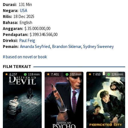
Durasi:
131 Min
Negara:
USA
Rilis:
18 Dec 2025
Bahasa:
English
Anggaran:
$ 35.000.000,00
Pendapatan:
$ 399.346.566,00
Direksi:
Paul Feig
Pemain:
Amanda Seyfried
,
Brandon Sklenar
,
Sydney Sweeney
based on novel or book
FILM TERKAIT
6.257
118 min
7.401
102 min
7.653
126 min