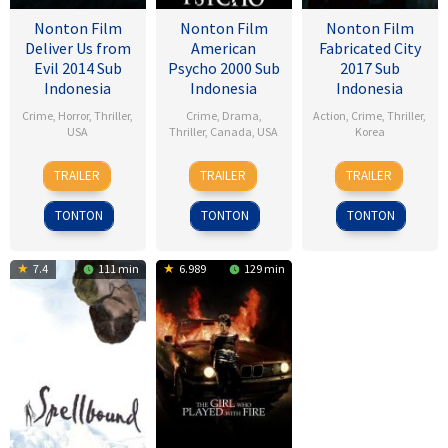
Nonton Film
Nonton Film
Nonton Film
Deliver Us from
American
Fabricated City
Evil 2014 Sub
Psycho 2000 Sub
2017 Sub
Indonesia
Indonesia
Indonesia
Crime
,
Horror
,
Thriller
,
Crime
,
Drama
,
Action
,
Crime
,
Thriller
,
USA
Thriller
,
Canada
,
USA
Korea
1
Scott
13
Mary
9
Lee
TRAILER
TRAILER
TRAILER
Jul
Derrickson
Apr
Harron
Feb
Hu-
2014
2000
2017
bin
TONTON
TONTON
TONTON
7.4
111 min
6.989
129 min