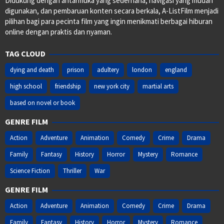
Didukung dengan antarmuka yang sederhana, navigasi yang mudah
digunakan, dan pembaruan konten secara berkala, A-ListFilm menjadi
pilihan bagi para pecinta film yang ingin menikmati berbagai hiburan
online dengan praktis dan nyaman.
TAG CLOUD
dying and death
prison
adultery
london
england
high school
friendship
new york city
martial arts
based on novel or book
GENRE FILM
Action
Adventure
Animation
Comedy
Crime
Drama
Family
Fantasy
History
Horror
Mystery
Romance
Science Fiction
Thriller
War
GENRE FILM
Action
Adventure
Animation
Comedy
Crime
Drama
Family
Fantasy
History
Horror
Mystery
Romance