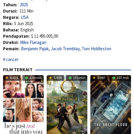
Tahun:
2025
Durasi:
111 Min
Negara:
USA
Rilis:
5 Jun 2025
Bahasa:
English
Pendapatan:
$ 11.495.005,00
Direksi:
Mike Flanagan
Pemain:
Benjamin Pajak
,
Jacob Tremblay
,
Tom Hiddleston
cancer
FILM TERKAIT
6.625
129 min
5.938
130 min
5.987
107 min