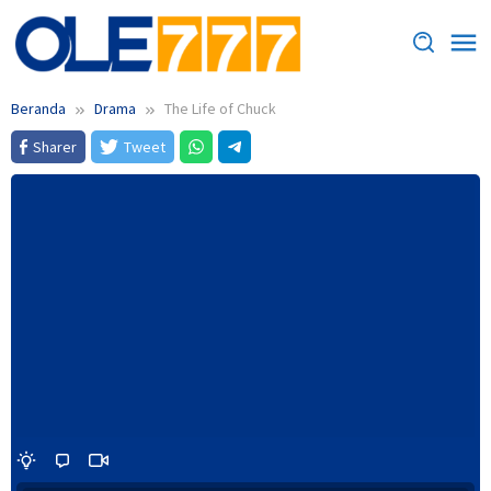
Loncat
ke
konten
Beranda
Drama
The Life of Chuck
Sharer
Tweet