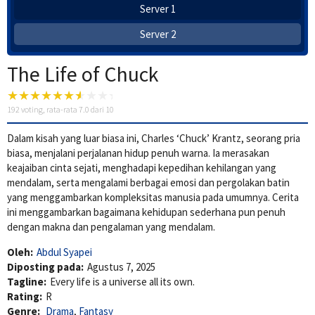
Server 1
Server 2
The Life of Chuck
192
voting, rata-rata
7.0
dari 10
Dalam kisah yang luar biasa ini, Charles ‘Chuck’ Krantz, seorang pria
biasa, menjalani perjalanan hidup penuh warna. Ia merasakan
keajaiban cinta sejati, menghadapi kepedihan kehilangan yang
mendalam, serta mengalami berbagai emosi dan pergolakan batin
yang menggambarkan kompleksitas manusia pada umumnya. Cerita
ini menggambarkan bagaimana kehidupan sederhana pun penuh
dengan makna dan pengalaman yang mendalam.
Oleh:
Abdul Syapei
Diposting pada:
Agustus 7, 2025
Tagline:
Every life is a universe all its own.
Rating:
R
Genre:
Drama
,
Fantasy