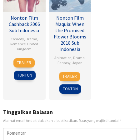
Nonton Film
Nonton Film
Cashback 2006
Maquia: When
Sub Indonesia
the Promised
Flower Blooms
Comedy
,
Drama
,
2018 Sub
Romance
,
United
Indonesia
Kingdom
Animation
,
Drama
,
17
Sean
TRAILER
Fantasy
,
Japan
Jan
Ellis
2007
24
Heo
TONTON
TRAILER
Feb
Jong
2018
TONTON
Tinggalkan Balasan
Alamat email Anda tidak akan dipublikasikan.
Ruas yang wajib ditandai
*