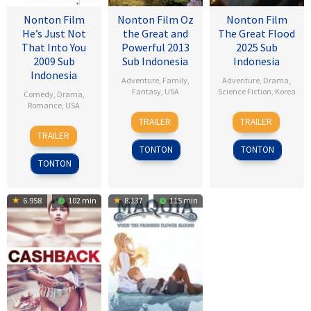
Nonton Film
Nonton Film Oz
Nonton Film
He’s Just Not
the Great and
The Great Flood
That Into You
Powerful 2013
2025 Sub
2009 Sub
Sub Indonesia
Indonesia
Indonesia
Adventure
,
Family
,
Adventure
,
Drama
,
Fantasy
,
USA
Science Fiction
,
Korea
Comedy
,
Drama
,
Romance
,
USA
7
Sam
18
Kim
TRAILER
TRAILER
6
Ken
Mar
Raimi
Sep
Byung-
TRAILER
Feb
Kwapis
2013
2025
woo
TONTON
TONTON
2009
TONTON
6.958
102 min
8.137
115 min