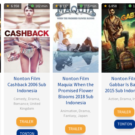
6.958
102 min
8.137
115 min
6.858
1
Nonton Film
Nonton Film
Nonton Fi
Cashback 2006 Sub
Maquia: When the
Gabbar Is B
Indonesia
Promised Flower
2015 Sub Indo
Blooms 2018 Sub
Comedy
,
Drama
,
Action
,
Drama
,
I
Indonesia
Romance
,
United
Kingdom
1
Radh
Animation
,
Drama
,
TRAILER
May
Krish
Fantasy
,
Japan
17
Sean
2015
Jagar
TRAILER
TONTON
Jan
Ellis
24
Heo
TRAILER
2007
Feb
Jong
TONTON