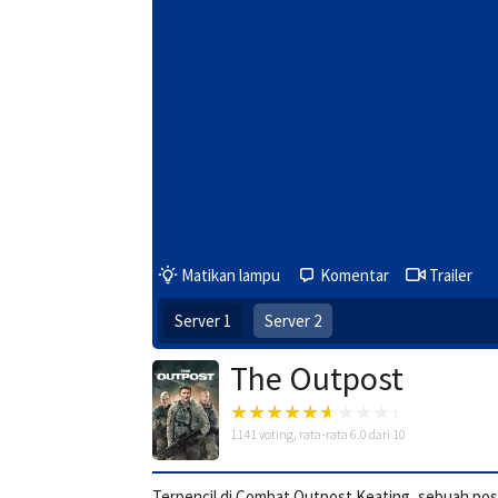
Matikan lampu
Komentar
Trailer
Server 1
Server 2
The Outpost
1141
voting, rata-rata
6.0
dari 10
Terpencil di Combat Outpost Keating, sebuah pos m