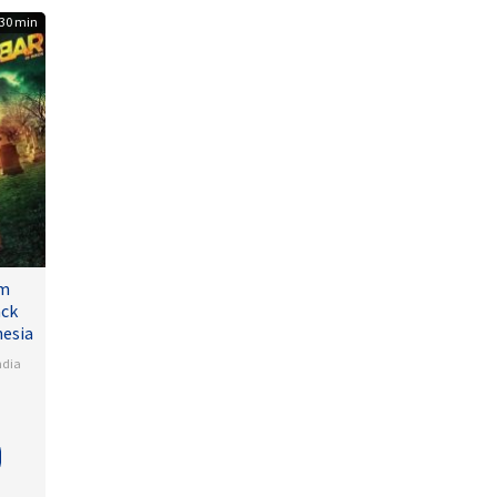
30 min
lm
ack
nesia
ndia
a
na
lamudi