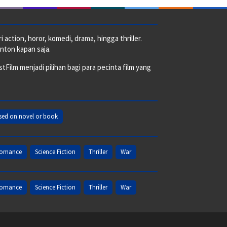
action, horor, komedi, drama, hingga thriller.
nton kapan saja.
ilm menjadi pilihan bagi para pecinta film yang
sed on novel or book
omance
Science Fiction
Thriller
War
omance
Science Fiction
Thriller
War