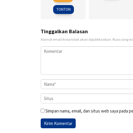
Sep
Alfredson
2009
TONTON
Tinggalkan Balasan
Alamat email Anda tidak akan dipublikasikan.
Ruas yang wa
Simpan nama, email, dan situs web saya pada p