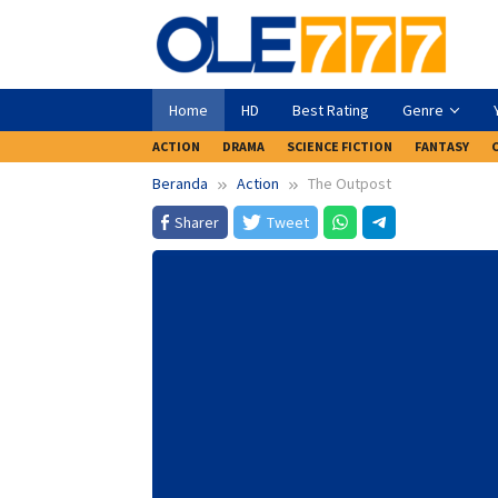
Loncat
ke
konten
Home
HD
Best Rating
Genre
ACTION
DRAMA
SCIENCE FICTION
FANTASY
Beranda
Action
The Outpost
Sharer
Tweet