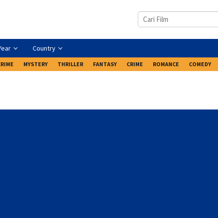
Year
Country
CRIME
MYSTERY
THRILLER
FANTASY
CRIME
ROMANCE
COMEDY