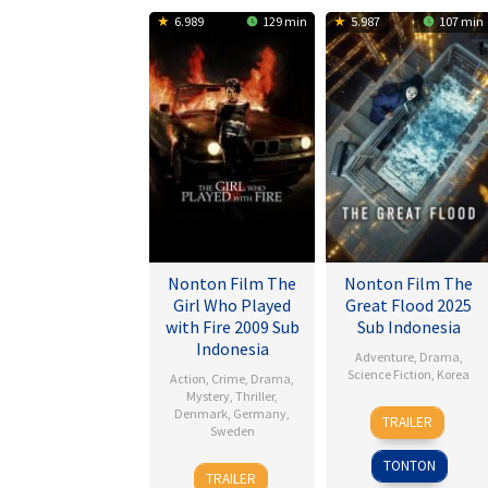
6.989
129 min
5.987
107 min
Nonton Film The
Nonton Film The
Girl Who Played
Great Flood 2025
with Fire 2009 Sub
Sub Indonesia
Indonesia
Adventure
,
Drama
,
Science Fiction
,
Korea
Action
,
Crime
,
Drama
,
Mystery
,
Thriller
,
18
Kim
Denmark
,
Germany
,
TRAILER
Sweden
Sep
Byung-
2025
woo
TONTON
18
Daniel
TRAILER