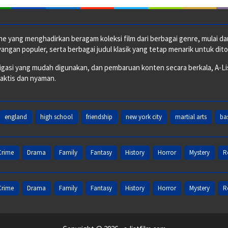
e yang menghadirkan beragam koleksi film dari berbagai genre, mulai dari 
ngan populer, serta berbagai judul klasik yang tetap menarik untuk dito
si yang mudah digunakan, dan pembaruan konten secara berkala, A-ListF
raktis dan nyaman.
england
high school
friendship
new york city
martial arts
ba
Crime
Drama
Family
Fantasy
History
Horror
Mystery
R
Crime
Drama
Family
Fantasy
History
Horror
Mystery
R