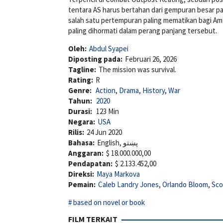
tentara AS harus bertahan dari gempuran besar pa
salah satu pertempuran paling mematikan bagi Ame
paling dihormati dalam perang panjang tersebut.
Oleh:
Abdul Syapei
Diposting pada:
Februari 26, 2026
Tagline:
The mission was survival.
Rating:
R
Genre:
Action
,
Drama
,
History
,
War
Tahun:
2020
Durasi:
123 Min
Negara:
USA
Rilis:
24 Jun 2020
Bahasa:
English, پښتو
Anggaran:
$ 18.000.000,00
Pendapatan:
$ 2.133.452,00
Direksi:
Maya Markova
Pemain:
Caleb Landry Jones
,
Orlando Bloom
,
Sco
based on novel or book
FILM TERKAIT