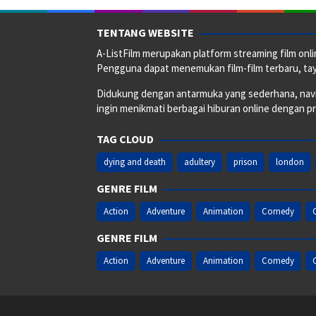
TENTANG WEBSITE
A-ListFilm merupakan platform streaming film onlin
Pengguna dapat menemukan film-film terbaru, taya
Didukung dengan antarmuka yang sederhana, naviga
ingin menikmati berbagai hiburan online dengan p
TAG CLOUD
dying and death
adultery
prison
london
GENRE FILM
Action
Adventure
Animation
Comedy
GENRE FILM
Action
Adventure
Animation
Comedy