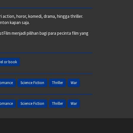
action, horor, komedi, drama, hingga thriller.
nton kapan saja.
ilm menjadi pilihan bagi para pecinta film yang
el or book
omance
Science Fiction
Thriller
War
omance
Science Fiction
Thriller
War