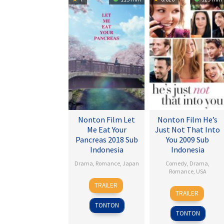
Nonton Film Let
Nonton Film He’s
Me Eat Your
Just Not That Into
Pancreas 2018 Sub
You 2009 Sub
Indonesia
Indonesia
Drama
,
Romance
,
Japan
Comedy
,
Drama
,
Romance
,
USA
28
Sho
TRAILER
6
Ken
Jul
Tsukikawa
TRAILER
Feb
Kwapis
2017
TONTON
2009
TONTON