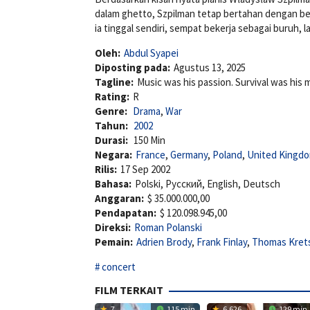
dalam ghetto, Szpilman tetap bertahan dengan ber
ia tinggal sendiri, sempat bekerja sebagai buruh, 
Oleh:
Abdul Syapei
Diposting pada:
Agustus 13, 2025
Tagline:
Music was his passion. Survival was his 
Rating:
R
Genre:
Drama
,
War
Tahun:
2002
Durasi:
150 Min
Negara:
France
,
Germany
,
Poland
,
United Kingd
Rilis:
17 Sep 2002
Bahasa:
Polski, Pусский, English, Deutsch
Anggaran:
$ 35.000.000,00
Pendapatan:
$ 120.098.945,00
Direksi:
Roman Polanski
Pemain:
Adrien Brody
,
Frank Finlay
,
Thomas Kret
concert
FILM TERKAIT
7
115 min
6.626
129 min