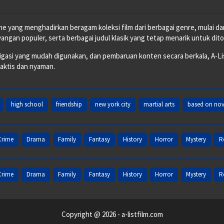
e yang menghadirkan beragam koleksi film dari berbagai genre, mulai dari 
ngan populer, serta berbagai judul klasik yang tetap menarik untuk dito
si yang mudah digunakan, dan pembaruan konten secara berkala, A-ListF
raktis dan nyaman.
high school
friendship
new york city
martial arts
based on nov
Crime
Drama
Family
Fantasy
History
Horror
Mystery
R
Crime
Drama
Family
Fantasy
History
Horror
Mystery
R
Copyright @ 2026 - a-listfilm.com