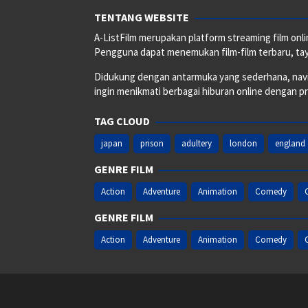
TENTANG WEBSITE
A-ListFilm merupakan platform streaming film onlin
Pengguna dapat menemukan film-film terbaru, taya
Didukung dengan antarmuka yang sederhana, naviga
ingin menikmati berbagai hiburan online dengan p
TAG CLOUD
japan
prison
adultery
london
england
GENRE FILM
Action
Adventure
Animation
Comedy
GENRE FILM
Action
Adventure
Animation
Comedy