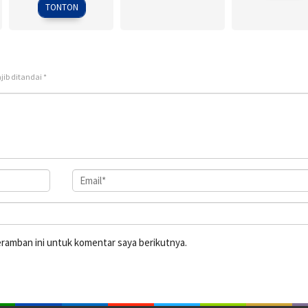
2009
TONTON
jib ditandai
*
eramban ini untuk komentar saya berikutnya.