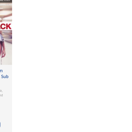
lm
 Sub
a
,
ed