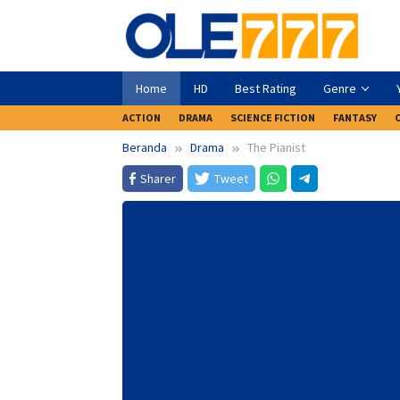
Loncat
ke
konten
Home
HD
Best Rating
Genre
ACTION
DRAMA
SCIENCE FICTION
FANTASY
Beranda
Drama
The Pianist
Sharer
Tweet