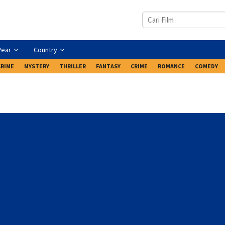
Year
Country
CRIME
MYSTERY
THRILLER
FANTASY
CRIME
ROMANCE
COMEDY