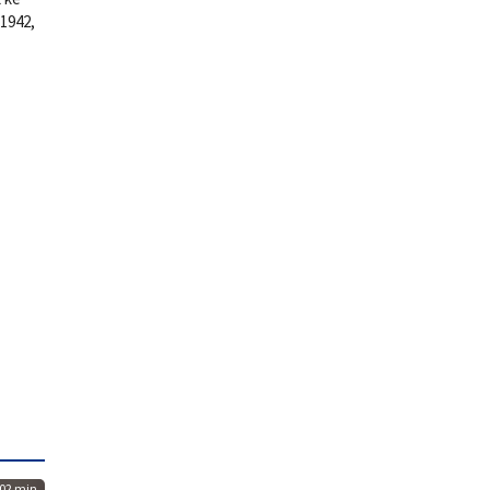
1942,
02 min