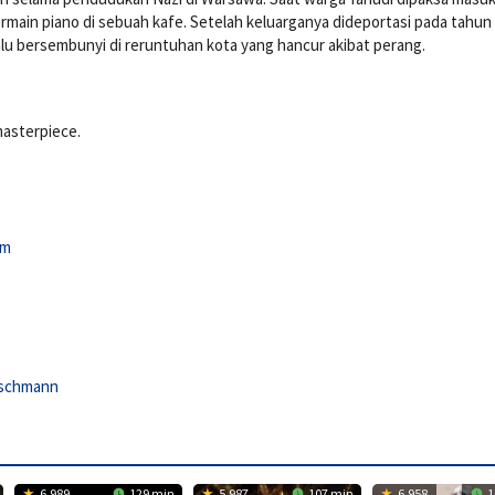
main piano di sebuah kafe. Setelah keluarganya dideportasi pada tahun 
lalu bersembunyi di reruntuhan kota yang hancur akibat perang.
masterpiece.
om
schmann
6.989
129 min
5.987
107 min
6.958
1