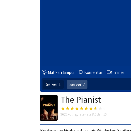
Matikan lampu
Komentar
Trailer
Server 1
Server 2
The Pianist
9622
voting, rata-rata
8.0
dari 10
Berdasarkan kisah nyata pianis Władysław Szpilm