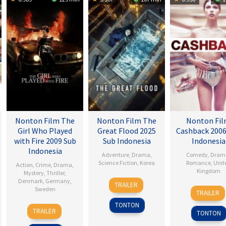
Nonton Film The
Nonton Film The
Nonton Fi
Girl Who Played
Great Flood 2025
Cashback 2006
with Fire 2009 Sub
Sub Indonesia
Indonesia
Indonesia
Adventure
,
Drama
,
Comedy
,
Dram
Science Fiction
,
Korea
Romance
,
Unit
Action
,
Crime
,
Drama
,
Kingdom
Mystery
,
Thriller
,
18
Kim
Denmark
,
Germany
,
TRAILER
17
Sean
Sweden
Sep
Byung-
TRAILER
Jan
Ellis
2025
woo
TONTON
18
Daniel
2007
TRAILER
TONTON
Sep
Alfredson