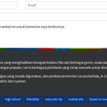
eramban ini untuk komentar saya berikutnya.
e yang menghadirkan beragam koleksi film dari berbagai genre, mulai dari 
ngan populer, serta berbagai judul klasik yang tetap menarik untuk dito
si yang mudah digunakan, dan pembaruan konten secara berkala, A-ListF
raktis dan nyaman.
high school
friendship
new york city
martial arts
based on nov