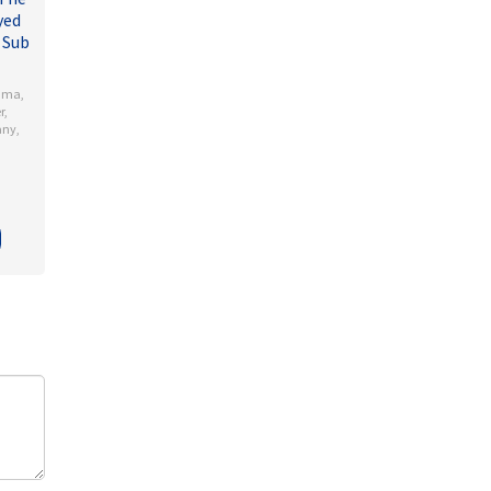
yed
 Sub
ama
,
r
,
any
,
l
dson