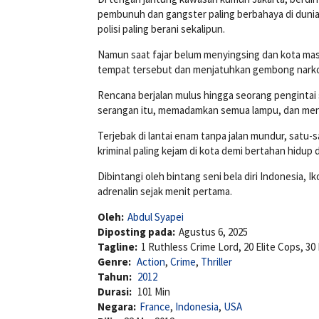
pembunuh dan gangster paling berbahaya di dunia.
polisi paling berani sekalipun.
Namun saat fajar belum menyingsing dan kota masi
tempat tersebut dan menjatuhkan gembong narko
Rencana berjalan mulus hingga seorang pengintai
serangan itu, memadamkan semua lampu, dan menu
Terjebak di lantai enam tanpa jalan mundur, satu-
kriminal paling kejam di kota demi bertahan hidup 
Dibintangi oleh bintang seni bela diri Indonesia, I
adrenalin sejak menit pertama.
Oleh:
Abdul Syapei
Diposting pada:
Agustus 6, 2025
Tagline:
1 Ruthless Crime Lord, 20 Elite Cops, 30 
Genre:
Action
,
Crime
,
Thriller
Tahun:
2012
Durasi:
101 Min
Negara:
France
,
Indonesia
,
USA