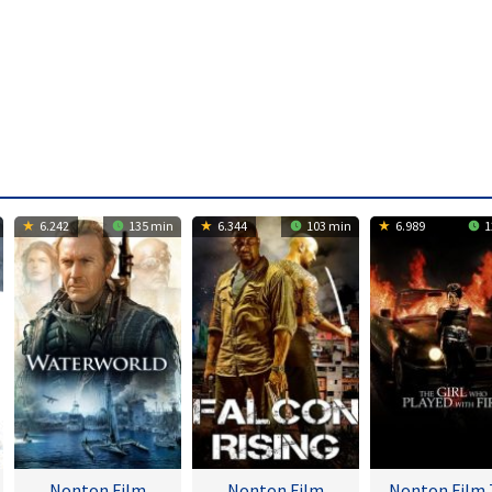
6.242
135 min
6.344
103 min
6.989
1
Nonton Film
Nonton Film
Nonton Film