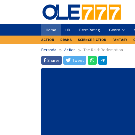
Loncat
ke
konten
Home
HD
Best Rating
Genre
ACTION
DRAMA
SCIENCE FICTION
FANTASY
Beranda
Action
The Raid: Redemption
Sharer
Tweet