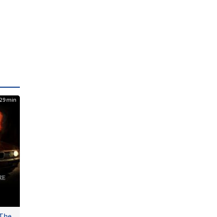
29 min
 The