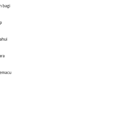
n bagi
ap
ahui
ara
 memacu