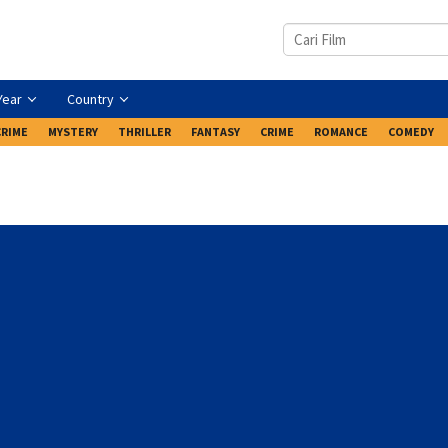
Year
Country
CRIME
MYSTERY
THRILLER
FANTASY
CRIME
ROMANCE
COMEDY