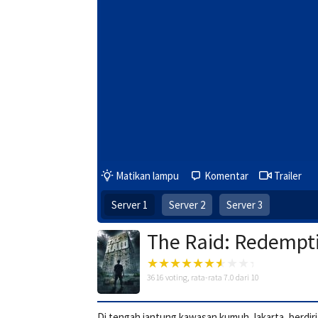
Matikan lampu
Komentar
Trailer
Server 1
Server 2
Server 3
The Raid: Redempt
3616
voting, rata-rata
7.0
dari 10
Di tengah jantung kawasan kumuh Jakarta, berdiri