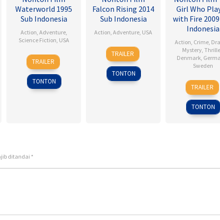
Waterworld 1995
Falcon Rising 2014
Girl Who Pla
Sub Indonesia
Sub Indonesia
with Fire 2009
Indonesia
Action
,
Adventure
,
Action
,
Adventure
,
USA
Science Fiction
,
USA
Action
,
Crime
,
Dr
5
Ernie
Mystery
,
Thrille
TRAILER
28
Kevin
Denmark
,
Germ
Sep
Barbarash
TRAILER
Sweden
Jul
Reynolds
2014
TONTON
1995
TONTON
18
Danie
TRAILER
Sep
Alfre
2009
TONTON
jib ditandai
*