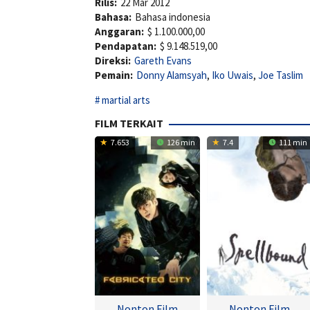
Rilis:
22 Mar 2012
Bahasa:
Bahasa indonesia
Anggaran:
$ 1.100.000,00
Pendapatan:
$ 9.148.519,00
Direksi:
Gareth Evans
Pemain:
Donny Alamsyah
,
Iko Uwais
,
Joe Taslim
martial arts
FILM TERKAIT
7.653
126 min
7.4
111 min
Nonton Film
Nonton Film