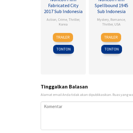
Fabricated City
Spellbound 1945
2017 Sub Indonesia
Sub Indonesia
Action
,
Crime
,
Thriller
,
Mystery
,
Romance
,
Korea
Thriller
,
USA
9
Lee
8
Alfred
TRAILER
TRAILER
Feb
Hu-
Nov
Hitchcock
2017
bin
1945
TONTON
TONTON
Tinggalkan Balasan
Alamat email Anda tidak akan dipublikasikan.
Ruas yang wa