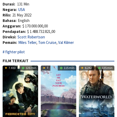
Durasi:
131 Min
Negara:
USA
Rilis:
21 May 2022
Bahasa:
English
Anggaran:
$ 170.000.000,00
Pendapatan:
$ 1.488.732.821,00
Direksi:
Scott Robertson
Pemain:
Miles Teller
,
Tom Cruise
,
Val Kilmer
fighter pilot
FILM TERKAIT
7.653
126 min
7
115 min
6.242
135 min