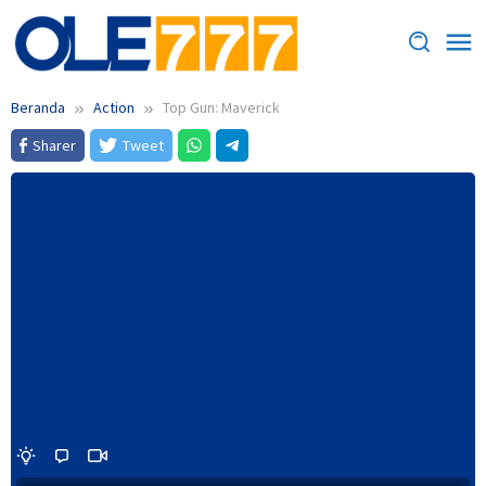
Loncat
ke
konten
Beranda
Action
Top Gun: Maverick
Sharer
Tweet