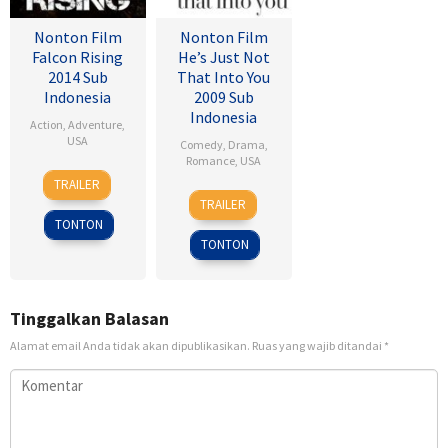
Nonton Film
Nonton Film
Falcon Rising
He’s Just Not
2014 Sub
That Into You
Indonesia
2009 Sub
Indonesia
Action
,
Adventure
,
USA
Comedy
,
Drama
,
Romance
,
USA
5
Ernie
TRAILER
6
Ken
Sep
Barbarash
TRAILER
Feb
Kwapis
2014
TONTON
2009
TONTON
Tinggalkan Balasan
Alamat email Anda tidak akan dipublikasikan.
Ruas yang wajib ditandai
*