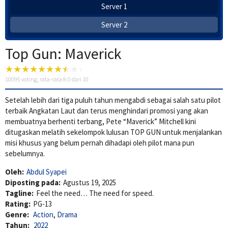
Server 1
Server 2
Top Gun: Maverick
10095
voting, rata-rata
8.0
dari 10
Setelah lebih dari tiga puluh tahun mengabdi sebagai salah satu pilot
terbaik Angkatan Laut dan terus menghindari promosi yang akan
membuatnya berhenti terbang, Pete “Maverick” Mitchell kini
ditugaskan melatih sekelompok lulusan TOP GUN untuk menjalankan
misi khusus yang belum pernah dihadapi oleh pilot mana pun
sebelumnya.
Oleh:
Abdul Syapei
Diposting pada:
Agustus 19, 2025
Tagline:
Feel the need… The need for speed.
Rating:
PG-13
Genre:
Action
,
Drama
Tahun:
2022