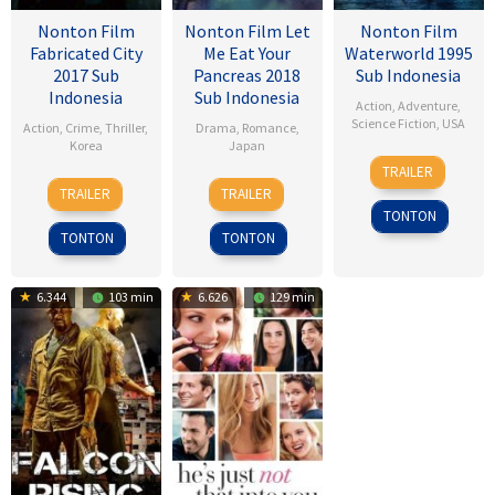
Nonton Film
Nonton Film Let
Nonton Film
Fabricated City
Me Eat Your
Waterworld 1995
2017 Sub
Pancreas 2018
Sub Indonesia
Indonesia
Sub Indonesia
Action
,
Adventure
,
Science Fiction
,
USA
Action
,
Crime
,
Thriller
,
Drama
,
Romance
,
Korea
Japan
28
Kevin
TRAILER
9
Lee
28
Sho
Jul
Reynolds
TRAILER
TRAILER
Feb
Hu-
Jul
Tsukikawa
1995
TONTON
2017
bin
2017
TONTON
TONTON
6.344
103 min
6.626
129 min