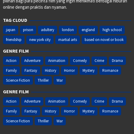
pilihan bagi para pecinta film yang ingin menikmati berbagai hiburan
online dengan praktis dan nyaman.
TAG CLOUD
japan
prison
adultery
london
england
high school
friendship
new york city
martial arts
based on novel or book
GENRE FILM
Action
Adventure
Animation
Comedy
Crime
Drama
Family
Fantasy
History
Horror
Mystery
Romance
Science Fiction
Thriller
War
GENRE FILM
Action
Adventure
Animation
Comedy
Crime
Drama
Family
Fantasy
History
Horror
Mystery
Romance
Science Fiction
Thriller
War