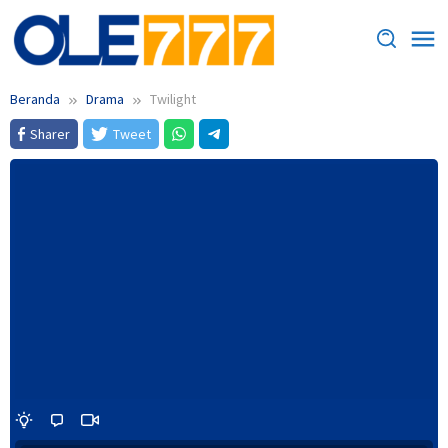
Loncat
ke
konten
Beranda
Drama
Twilight
Sharer
Tweet