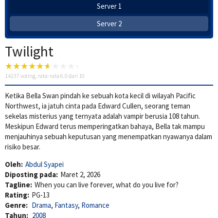
Server 1
Server 2
Twilight
14237
voting, rata-rata
6.0
dari 10
Ketika Bella Swan pindah ke sebuah kota kecil di wilayah Pacific
Northwest, ia jatuh cinta pada Edward Cullen, seorang teman
sekelas misterius yang ternyata adalah vampir berusia 108 tahun.
Meskipun Edward terus memperingatkan bahaya, Bella tak mampu
menjauhinya sebuah keputusan yang menempatkan nyawanya dalam
risiko besar.
Oleh:
Abdul Syapei
Diposting pada:
Maret 2, 2026
Tagline:
When you can live forever, what do you live for?
Rating:
PG-13
Genre:
Drama
,
Fantasy
,
Romance
Tahun:
2008