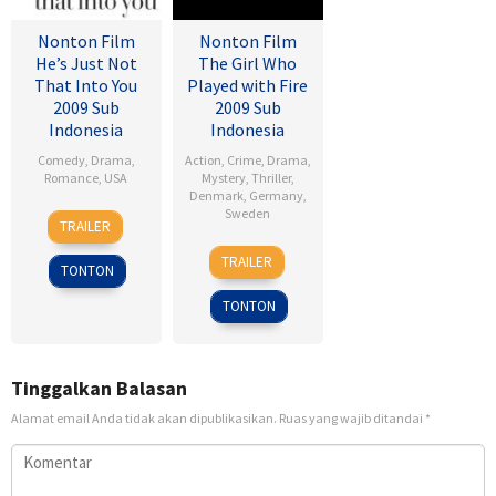
Nonton Film
Nonton Film
He’s Just Not
The Girl Who
That Into You
Played with Fire
2009 Sub
2009 Sub
Indonesia
Indonesia
Comedy
,
Drama
,
Action
,
Crime
,
Drama
,
Romance
,
USA
Mystery
,
Thriller
,
Denmark
,
Germany
,
6
Ken
Sweden
TRAILER
Feb
Kwapis
18
Daniel
2009
TRAILER
TONTON
Sep
Alfredson
2009
TONTON
Tinggalkan Balasan
Alamat email Anda tidak akan dipublikasikan.
Ruas yang wajib ditandai
*