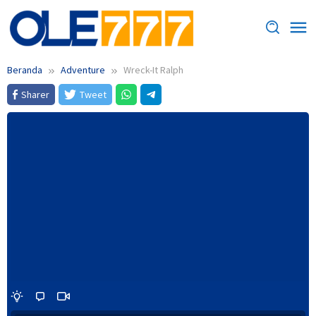
Loncat
ke
konten
Beranda
Adventure
Wreck-It Ralph
Sharer
Tweet