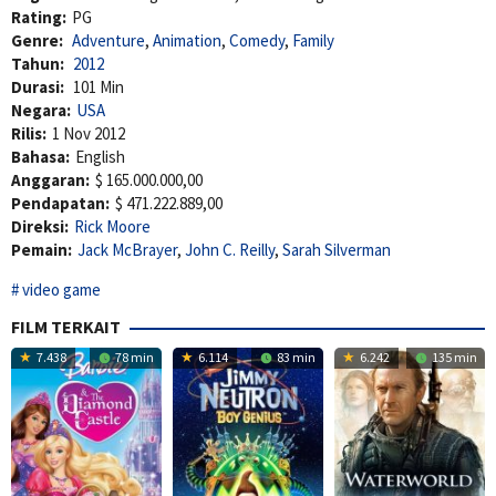
Rating:
PG
Genre:
Adventure
,
Animation
,
Comedy
,
Family
Tahun:
2012
Durasi:
101 Min
Negara:
USA
Rilis:
1 Nov 2012
Bahasa:
English
Anggaran:
$ 165.000.000,00
Pendapatan:
$ 471.222.889,00
Direksi:
Rick Moore
Pemain:
Jack McBrayer
,
John C. Reilly
,
Sarah Silverman
video game
FILM TERKAIT
7.438
78 min
6.114
83 min
6.242
135 min