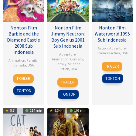
Nonton Film
Nonton Film
Nonton Film
Barbie and the
Jimmy Neutron:
Waterworld 1995
Diamond Castle
Boy Genius 2001
Sub Indonesia
2008 Sub
Sub Indonesia
Action
,
Adventure
,
Indonesia
Science Fiction
,
USA
Adventure
,
Animation
,
Comedy
,
Animation
,
Family
,
28
Kevin
Family
,
Science
Canada
,
USA
TRAILER
Fiction
,
USA
Jul
Reynolds
3
Gino
1995
TRAILER
TONTON
14
John
Sep
Nichele
TRAILER
Dec
A.
2008
TONTON
2001
Davis
TONTON
5.7
114 min
6.344
103 min