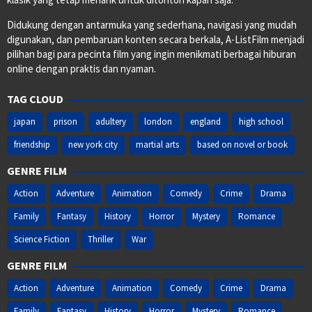
Didukung dengan antarmuka yang sederhana, navigasi yang mudah
digunakan, dan pembaruan konten secara berkala, A-ListFilm menjadi
pilihan bagi para pecinta film yang ingin menikmati berbagai hiburan
online dengan praktis dan nyaman.
TAG CLOUD
japan
prison
adultery
london
england
high school
friendship
new york city
martial arts
based on novel or book
GENRE FILM
Action
Adventure
Animation
Comedy
Crime
Drama
Family
Fantasy
History
Horror
Mystery
Romance
Science Fiction
Thriller
War
GENRE FILM
Action
Adventure
Animation
Comedy
Crime
Drama
Family
Fantasy
History
Horror
Mystery
Romance