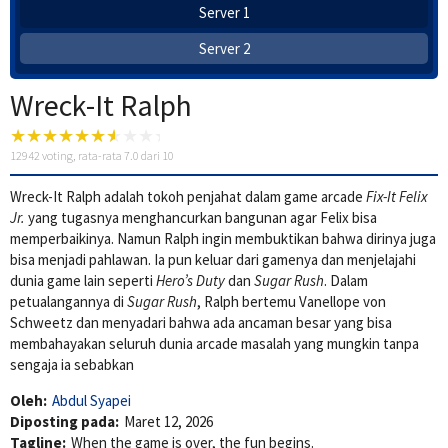
Server 1
Server 2
Wreck-It Ralph
12942
voting, rata-rata
7.0
dari 10
Wreck-It Ralph adalah tokoh penjahat dalam game arcade
Fix-It Felix
Jr.
yang tugasnya menghancurkan bangunan agar Felix bisa
memperbaikinya. Namun Ralph ingin membuktikan bahwa dirinya juga
bisa menjadi pahlawan. Ia pun keluar dari gamenya dan menjelajahi
dunia game lain seperti
Hero’s Duty
dan
Sugar Rush
. Dalam
petualangannya di
Sugar Rush
, Ralph bertemu Vanellope von
Schweetz dan menyadari bahwa ada ancaman besar yang bisa
membahayakan seluruh dunia arcade masalah yang mungkin tanpa
sengaja ia sebabkan
Oleh:
Abdul Syapei
Diposting pada:
Maret 12, 2026
Tagline:
When the game is over, the fun begins.