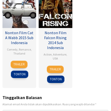
Nonton Film Cat
Nonton Film
A Wabb 2015 Sub
Falcon Rising
Indonesia
2014 Sub
Indonesia
Comedy
,
Romance
,
Thailand
Action
,
Adventure
,
USA
4
Nareubadee
TRAILER
5
Ernie
Mar
Wetchakam
TRAILER
Sep
Barbarash
2015
TONTON
2014
TONTON
Tinggalkan Balasan
Alamat email Anda tidak akan dipublikasikan.
Ruas yang wajib ditandai
*