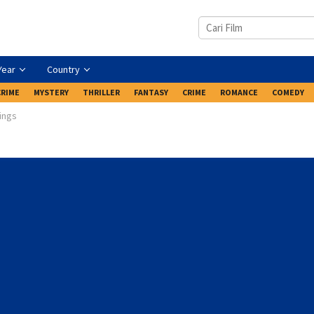
Year
Country
CRIME
MYSTERY
THRILLER
FANTASY
CRIME
ROMANCE
COMEDY
ings