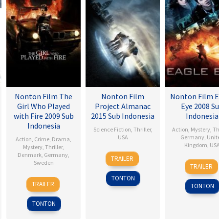
Nonton Film The
Nonton Film
Nonton Film E
Girl Who Played
Project Almanac
Eye 2008 S
with Fire 2009 Sub
2015 Sub Indonesia
Indonesia
Indonesia
Science Fiction
,
Thriller
,
Action
,
Mystery
,
Th
USA
Germany
,
Unit
Action
,
Crime
,
Drama
,
Kingdom
,
US
Mystery
,
Thriller
,
28
Dean
Denmark
,
Germany
,
TRAILER
25
D.J.
Sweden
Jan
Israelite
TRAILER
Sep
Caru
2015
TONTON
18
Daniel
2008
TRAILER
TONTON
Sep
Alfredson
2009
TONTON