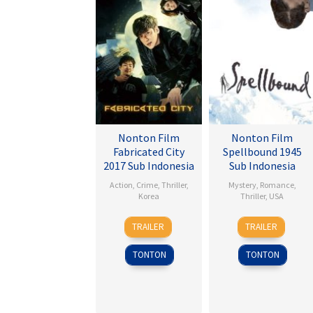
Nonton Film
Nonton Film
Fabricated City
Spellbound 1945
2017 Sub Indonesia
Sub Indonesia
Action
,
Crime
,
Thriller
,
Mystery
,
Romance
,
Korea
Thriller
,
USA
9
Lee
8
Alfred
TRAILER
TRAILER
Feb
Hu-
Nov
Hitchcock
2017
bin
1945
TONTON
TONTON