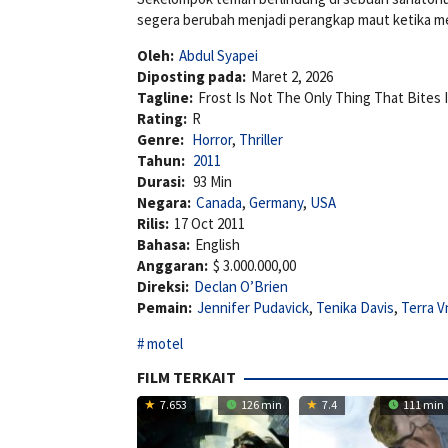
segera berubah menjadi perangkap maut ketika m
Oleh:
Abdul Syapei
Diposting pada:
Maret 2, 2026
Tagline:
Frost Is Not The Only Thing That Bites 
Rating:
R
Genre:
Horror
,
Thriller
Tahun:
2011
Durasi:
93 Min
Negara:
Canada
,
Germany
,
USA
Rilis:
17 Oct 2011
Bahasa:
English
Anggaran:
$ 3.000.000,00
Direksi:
Declan O’Brien
Pemain:
Jennifer Pudavick
,
Tenika Davis
,
Terra 
motel
FILM TERKAIT
7.653
126 min
7.4
111 min