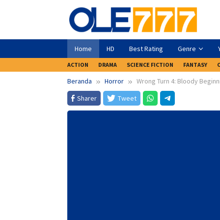
Loncat
ke
konten
Home
HD
Best Rating
Genre
ACTION
DRAMA
SCIENCE FICTION
FANTASY
Beranda
Horror
Wrong Turn 4: Bloody Beginn
Sharer
Tweet