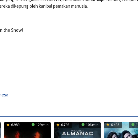
ereka dikepung oleh kanibal pemakan manusia.
In the Snow!
Vnesa
6.989
129 min
6.792
106 min
6.495
1