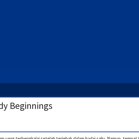
dy Beginnings
 yang terbengkalai setelah terjebak dalam badai salju. Namun, tempat 