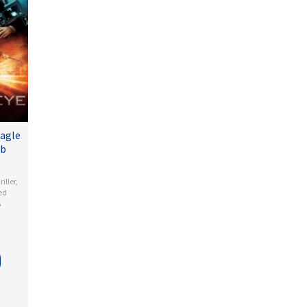
agle
ub
riller
,
ed
A
so