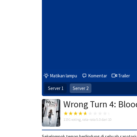
Matikan lampu
Komentar
Trailer
Server 1
Server 2
Wrong Turn 4: Bloo
1191
voting, rata-rata
5.0
dari 10
Sekelompok teman berlindung di sebuah sanatorium