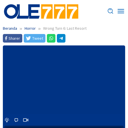
Loncat
ke
konten
Beranda
Horror
Wrong Turn 6: Last Resort
Sharer
Tweet