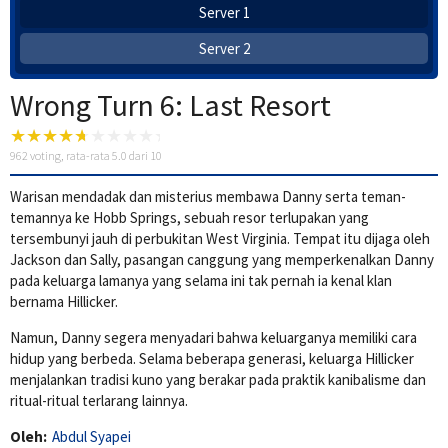
Server 1
Server 2
Wrong Turn 6: Last Resort
962
voting, rata-rata
5.0
dari 10
Warisan mendadak dan misterius membawa Danny serta teman-
temannya ke Hobb Springs, sebuah resor terlupakan yang
tersembunyi jauh di perbukitan West Virginia. Tempat itu dijaga oleh
Jackson dan Sally, pasangan canggung yang memperkenalkan Danny
pada keluarga lamanya yang selama ini tak pernah ia kenal klan
bernama Hillicker.
Namun, Danny segera menyadari bahwa keluarganya memiliki cara
hidup yang berbeda. Selama beberapa generasi, keluarga Hillicker
menjalankan tradisi kuno yang berakar pada praktik kanibalisme dan
ritual-ritual terlarang lainnya.
Oleh:
Abdul Syapei