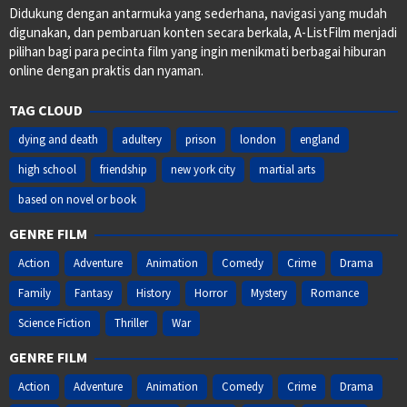
Didukung dengan antarmuka yang sederhana, navigasi yang mudah
digunakan, dan pembaruan konten secara berkala, A-ListFilm menjadi
pilihan bagi para pecinta film yang ingin menikmati berbagai hiburan
online dengan praktis dan nyaman.
TAG CLOUD
dying and death
adultery
prison
london
england
high school
friendship
new york city
martial arts
based on novel or book
GENRE FILM
Action
Adventure
Animation
Comedy
Crime
Drama
Family
Fantasy
History
Horror
Mystery
Romance
Science Fiction
Thriller
War
GENRE FILM
Action
Adventure
Animation
Comedy
Crime
Drama