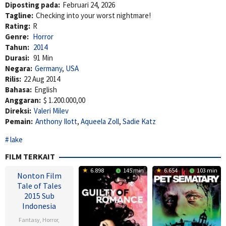
Diposting pada:
Februari 24, 2026
Tagline:
Checking into your worst nightmare!
Rating:
R
Genre:
Horror
Tahun:
2014
Durasi:
91 Min
Negara:
Germany
,
USA
Rilis:
22 Aug 2014
Bahasa:
English
Anggaran:
$ 1.200.000,00
Direksi:
Valeri Milev
Pemain:
Anthony Ilott
,
Aqueela Zoll
,
Sadie Katz
lake
FILM TERKAIT
6.898
145 min
6.654
103 min
Nonton Film
Tale of Tales
2015 Sub
Indonesia
Fantasy
,
Horror
,