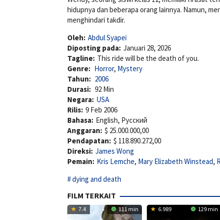
hidupnya dan beberapa orang lainnya. Namun, mere
menghindari takdir.
Oleh:
Abdul Syapei
Diposting pada:
Januari 28, 2026
Tagline:
This ride will be the death of you.
Genre:
Horror
,
Mystery
Tahun:
2006
Durasi:
92 Min
Negara:
USA
Rilis:
9 Feb 2006
Bahasa:
English, Pусский
Anggaran:
$ 25.000.000,00
Pendapatan:
$ 118.890.272,00
Direksi:
James Wong
Pemain:
Kris Lemche
,
Mary Elizabeth Winstead
,
dying and death
FILM TERKAIT
7.4
111 min
6.989
129 min