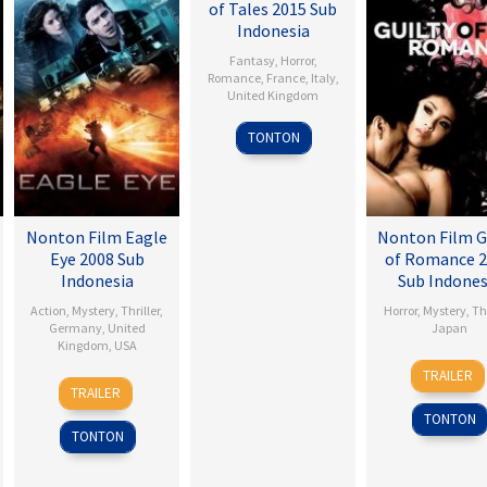
of Tales 2015 Sub
Indonesia
Fantasy
,
Horror
,
Romance
,
France
,
Italy
,
United Kingdom
Matteo
TONTON
Garrone
Nonton Film Eagle
Nonton Film G
Eye 2008 Sub
of Romance 
Indonesia
Sub Indones
Action
,
Mystery
,
Thriller
,
Horror
,
Mystery
,
Thr
Germany
,
United
Japan
Kingdom
,
USA
30
Sion
TRAILER
25
D.J.
Sep
Sono
TRAILER
Sep
Caruso
2011
TONTON
2008
TONTON