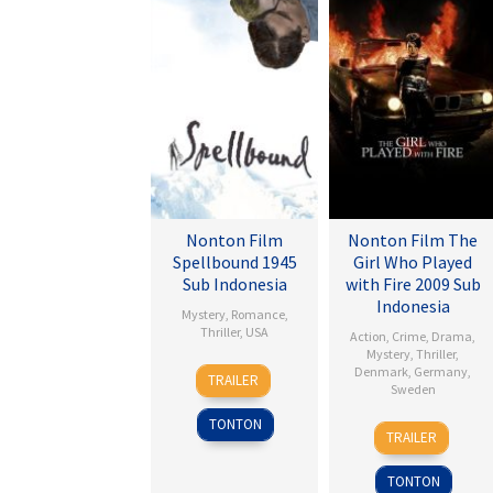
Nonton Film
Nonton Film The
Spellbound 1945
Girl Who Played
Sub Indonesia
with Fire 2009 Sub
Indonesia
Mystery
,
Romance
,
Thriller
,
USA
Action
,
Crime
,
Drama
,
Mystery
,
Thriller
,
8
Alfred
Denmark
,
Germany
,
TRAILER
Sweden
Nov
Hitchcock
1945
TONTON
18
Daniel
TRAILER
Sep
Alfredson
2009
TONTON