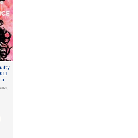
uilty
2011
ia
iller
,