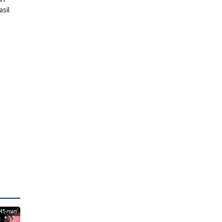
sil
45 min