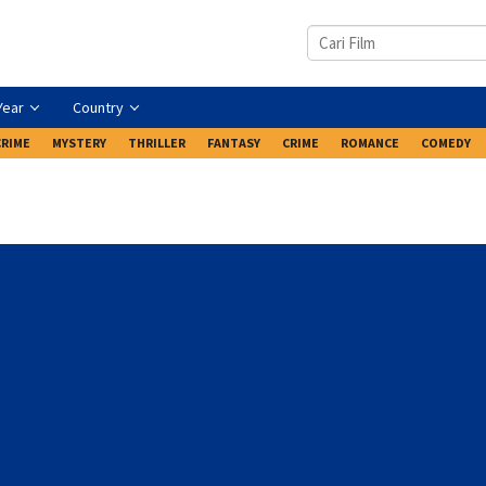
Year
Country
CRIME
MYSTERY
THRILLER
FANTASY
CRIME
ROMANCE
COMEDY