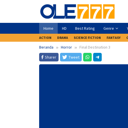
Loncat
ke
konten
Home
HD
Best Rating
Genre
ACTION
DRAMA
SCIENCE FICTION
FANTASY
Beranda
Horror
Final Destination 3
Sharer
Tweet