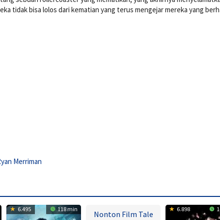
ka tidak bisa lolos dari kematian yang terus mengejar mereka yang berha
Ryan Merriman
6.495
118 min
6.898
1
Nonton Film Tale