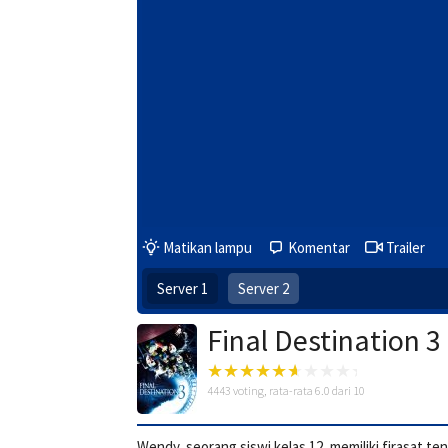
Matikan lampu
Komentar
Trailer
Server 1
Server 2
Final Destination 3
4443
voting, rata-rata
6.0
dari 10
Wendy, seorang siswi kelas 12, memiliki firasat 