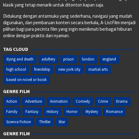
klasik yang tetap menarik untuk ditonton kapan saja.
Didukung dengan antarmuka yang sederhana, navigasi yang mudah
digunakan, dan pembaruan konten secara berkala, A-ListFilm menjadi
pilihan bagi para pecinta film yang ingin menikmati berbagai hiburan
online dengan praktis dan nyaman.
TAG CLOUD
dying and death
adultery
prison
london
england
high school
friendship
new york city
martial arts
based on novel or book
GENRE FILM
Action
Adventure
Animation
Comedy
Crime
Drama
Family
Fantasy
History
Horror
Mystery
Romance
Science Fiction
Thriller
War
GENRE FILM