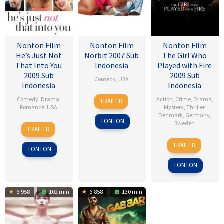
Nonton Film
Nonton Film
Nonton Film
He’s Just Not
Norbit 2007 Sub
The Girl Who
That Into You
Indonesia
Played with Fire
2009 Sub
2009 Sub
Comedy
,
USA
Indonesia
Indonesia
8
Brian
Comedy
,
Drama
,
Action
,
Crime
,
Drama
,
TRAILER
Feb
Robbins
Romance
,
USA
Mystery
,
Thriller
,
Denmark
,
Germany
,
2007
TONTON
6
Ken
Sweden
TRAILER
Feb
Kwapis
18
Daniel
2009
TRAILER
TONTON
Sep
Alfredson
2009
TONTON
6.958
102 min
6.858
130 min