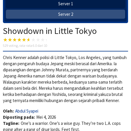
Server 1
Server 2
Showdown in Little Tokyo
529
voting, rata-rata
6.0
dari 10
Chris Kenner adalah polisi di Little Tokyo, Los Angeles, yang tumbuh
dengan pengaruh budaya Jepang meski berasal dari Amerika. Ia
dipasangkan dengan Johnny Murata, partnernya yang berdarah
Jepang-Amerika namun tidak dekat dengan warisan budayanya.
Walaupun karakter mereka berbeda, keduanya sama-sama terlatih
dalam seni bela diri. Mereka harus mengandalkan keahlian tersebut
ketika berhadapan dengan Yoshida, seorang kriminal yakuza brutal
yang ternyata memiliki hubungan dengan sejarah pribadi Kenner.
Oleh:
Abdul Syapei
Diposting pada:
Mei 4, 2026
Tagline:
One’s a warrior. One’s a wise guy. They’re two L.A. cops
going after a gang of drug lords. Feet first.