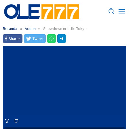
Loncat
ke
konten
Beranda
Action
Showdown in Little Tokyo
Sharer
Tweet