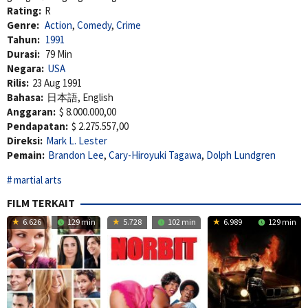
Rating:
R
Genre:
Action
,
Comedy
,
Crime
Tahun:
1991
Durasi:
79 Min
Negara:
USA
Rilis:
23 Aug 1991
Bahasa:
日本語, English
Anggaran:
$ 8.000.000,00
Pendapatan:
$ 2.275.557,00
Direksi:
Mark L. Lester
Pemain:
Brandon Lee
,
Cary-Hiroyuki Tagawa
,
Dolph Lundgren
martial arts
FILM TERKAIT
6.626
129 min
5.728
102 min
6.989
129 min