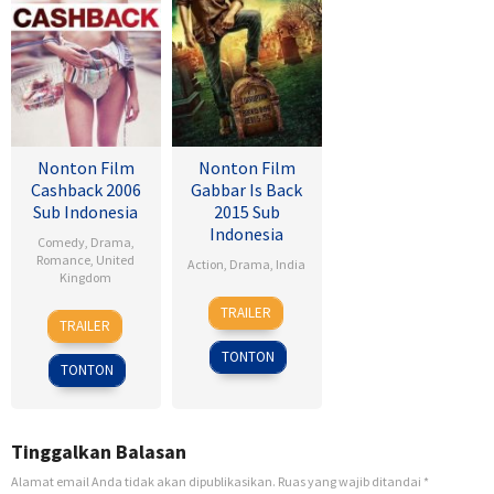
Nonton Film
Nonton Film
Cashback 2006
Gabbar Is Back
Sub Indonesia
2015 Sub
Indonesia
Comedy
,
Drama
,
Romance
,
United
Action
,
Drama
,
India
Kingdom
1
Radha
TRAILER
17
Sean
May
Krishna
TRAILER
Jan
Ellis
2015
Jagarlamudi
TONTON
2007
TONTON
Tinggalkan Balasan
Alamat email Anda tidak akan dipublikasikan.
Ruas yang wajib ditandai
*