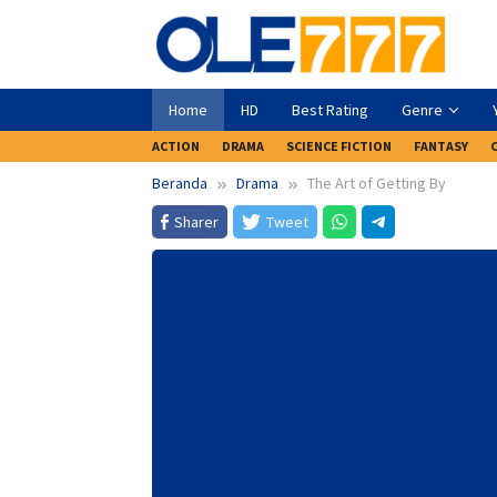
Loncat
ke
konten
Home
HD
Best Rating
Genre
ACTION
DRAMA
SCIENCE FICTION
FANTASY
Beranda
Drama
The Art of Getting By
Sharer
Tweet