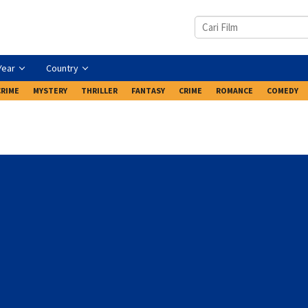
Year
Country
CRIME
MYSTERY
THRILLER
FANTASY
CRIME
ROMANCE
COMEDY