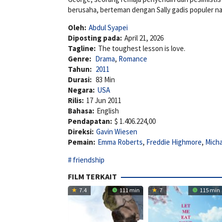
berusaha, berteman dengan Sally gadis populer na
Oleh:
Abdul Syapei
Diposting pada:
April 21, 2026
Tagline:
The toughest lesson is love.
Genre:
Drama
,
Romance
Tahun:
2011
Durasi:
83 Min
Negara:
USA
Rilis:
17 Jun 2011
Bahasa:
English
Pendapatan:
$ 1.406.224,00
Direksi:
Gavin Wiesen
Pemain:
Emma Roberts
,
Freddie Highmore
,
Mich
friendship
FILM TERKAIT
7.4
111 min
7
115 min