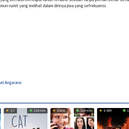
mun rumit yang melihat dalam dirinya jiwa yang sefrekuensi.
ael Angarano
5.7
114 min
6.626
129 min
6.989
1