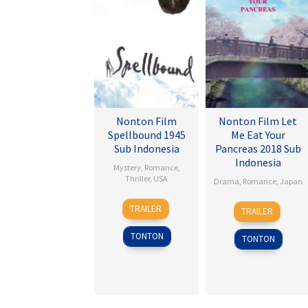
Nonton Film
Nonton Film Let
Spellbound 1945
Me Eat Your
Sub Indonesia
Pancreas 2018 Sub
Indonesia
Mystery
,
Romance
,
Thriller
,
USA
Drama
,
Romance
,
Japan
8
Alfred
28
Sho
TRAILER
TRAILER
Nov
Hitchcock
Jul
Tsukikawa
1945
2017
TONTON
TONTON