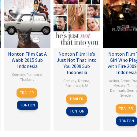
Nonton Film Cat A
Nonton Film He’s
Nonton Film
Wabb 2015 Sub
Just Not That Into
Girl Who Pla
Indonesia
You 2009 Sub
with Fire 2009
Indonesia
Indonesia
Comedy
,
Romance
,
Thailand
Comedy
,
Drama
,
Action
,
Crime
,
Dr
Romance
,
USA
Mystery
,
Thrille
4
Nareubadee
Denmark
,
Germ
TRAILER
6
Ken
Sweden
Mar
Wetchakam
TRAILER
Feb
Kwapis
2015
TONTON
18
Danie
2009
TRAILER
TONTON
Sep
Alfre
2009
TONTON