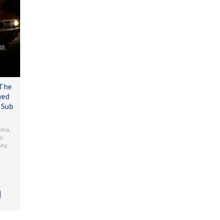
 The
yed
 Sub
ama
,
r
,
any
,
l
dson