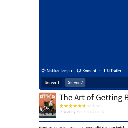
Matikan lampu
Komentar
Trailer
Server 1
Server 2
The Art of Getting 
1348
voting, rata-rata
6.0
dari 10
George, seorang remaja penyendiri dan pesimistis